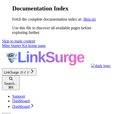
Documentation Index
Fetch the complete documentation index at:
/llms.txt
Use this file to discover all available pages before
exploring further.
Skip to main content
Mint Starter Kit
home page
LinkSurge ガイド
Search...
⌘
K
Support
Dashboard
Dashboard