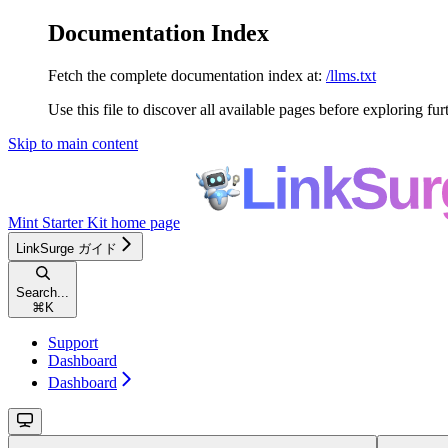
Documentation Index
Fetch the complete documentation index at:
/llms.txt
Use this file to discover all available pages before exploring fur
Skip to main content
Mint Starter Kit
home page
LinkSurge ガイド
Search...
⌘
K
Support
Dashboard
Dashboard