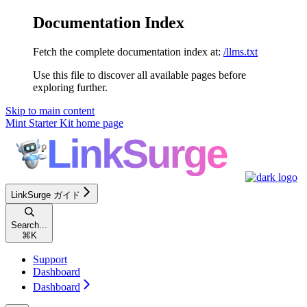
Documentation Index
Fetch the complete documentation index at:
/llms.txt
Use this file to discover all available pages before
exploring further.
Skip to main content
Mint Starter Kit
home page
LinkSurge ガイド
Search...
⌘
K
Support
Dashboard
Dashboard