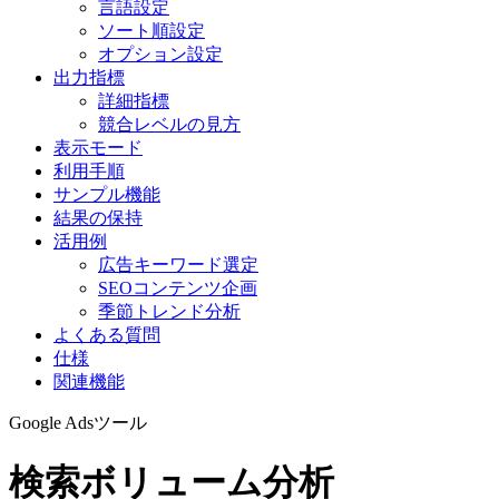
言語設定
ソート順設定
オプション設定
出力指標
詳細指標
競合レベルの見方
表示モード
利用手順
サンプル機能
結果の保持
活用例
広告キーワード選定
SEOコンテンツ企画
季節トレンド分析
よくある質問
仕様
関連機能
Google Adsツール
検索ボリューム分析