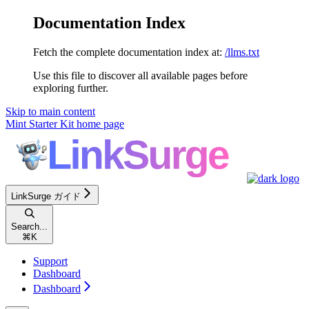
Documentation Index
Fetch the complete documentation index at:
/llms.txt
Use this file to discover all available pages before
exploring further.
Skip to main content
Mint Starter Kit
home page
LinkSurge ガイド
Search...
⌘
K
Support
Dashboard
Dashboard