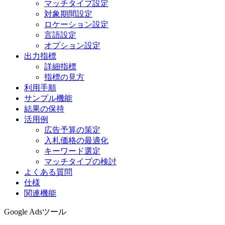
マッチタイプ設定
対象期間設定
ロケーション設定
言語設定
オプション設定
出力指標
詳細指標
指標の見方
利用手順
サンプル機能
結果の保持
活用例
広告予算の策定
入札価格の最適化
キーワード選定
マッチタイプの検討
よくある質問
仕様
関連機能
Google Adsツール